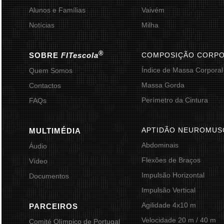
Alunos e Famílias
Vaivém
Notícias
Milha
®
SOBRE
FITescola
COMPOSIÇÃO CORP
Índice de Massa Corporal
Quem Somos
Massa Gorda
Contactos
Perímetro da Cintura
FAQs
APTIDÃO NEUROMUS
MULTIMÉDIA
Abdominais
Áudio
Flexões de Braços
Vídeo
Impulsão Horizontal
Documentos
Impulsão Vertical
Agilidade 4x10 m
PARCEIROS
Velocidade 20 m / 40 m
Comité Olímpico de Portugal