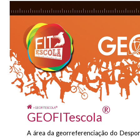
®
®
> GEOFITESCOLA
GEOFITescola
A área da georreferenciação do Despor