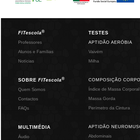
®
FITescola
TESTES
Professores
APTIDÃO AERÓBIA
Alunos e Famílias
Vaivém
Notícias
Milha
®
SOBRE
FITescola
COMPOSIÇÃO CORP
Índice de Massa Corporal
Quem Somos
Massa Gorda
Contactos
Perímetro da Cintura
FAQs
APTIDÃO NEUROMUS
MULTIMÉDIA
Abdominais
Áudio