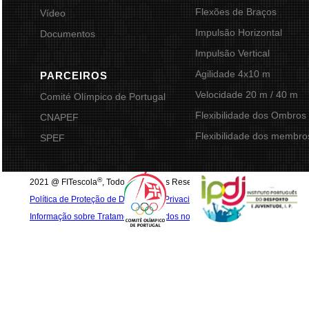
Flexões de Braços
Vídeo
Impulsão Horizontal
Documentos
Impulsão Vertical
Agilidade 4x10 m
PARCEIROS
Velocidade 20 m / 40 m
Comité Olímpico de Portugal
Flexibilidade dos Ombros
CNAPEF
Flexibilidade dos membros
SPEF
®
2021 @ FITescola
, Todos os direitos Reservados
Política de Proteção de Dados e de Privacidade
Informação sobre Tratamento de Dados no FITescola®